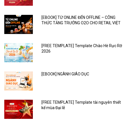
[EBOOK] TỪ ONLINE ĐẾN OFFLINE – CÔNG
THỨC TĂNG TRƯỞNG O2O CHO RETAIL VIỆT
[FREE TEMPLATE] Template Chào Hè Rực Rỡ
2026
[EBOOK] NGÀNH GIÁO DỤC
[FREE TEMPLATE] Template tài nguyên thiết
kế mùa Đại lễ