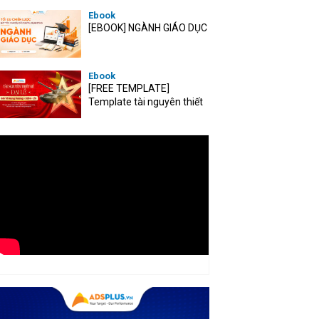
Ebook
[EBOOK] NGÀNH GIÁO DỤC
Ebook
[FREE TEMPLATE]
Template tài nguyên thiết
kế mùa Đại lễ