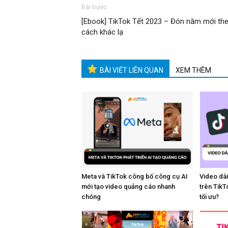
Bài trước
[Ebook] TikTok Tết 2023 – Đón năm mới th
cách khác lạ
BÀI VIẾT LIÊN QUAN
XEM THÊM
Meta và TikTok công bố công cụ AI
Video dài
mới tạo video quảng cáo nhanh
trên TikT
chóng
tối ưu?