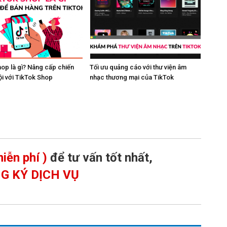
op là gì? Nâng cấp chiến
Tối ưu quảng cáo với thư viện âm
ội với TikTok Shop
nhạc thương mại của TikTok
iễn phí )
để tư vấn tốt nhất,
G KÝ DỊCH VỤ