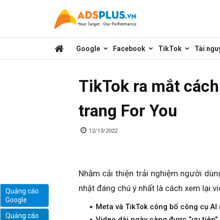
Kênh
Google
Facebook
TikTok
Tài ngu
chia
TikTok ra mắt cách 
sẻ
trang For You
kiến
12/13/2022
thức
Nhằm cải thiện trải nghiệm người dùng
nhật đáng chú ý nhất là cách xem lại v
Quảng cáo
Google
marketing
Meta và TikTok công bố công cụ AI 
Quảng cáo
Video dài ngày càng được “ưu tiên” 