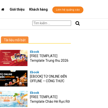
Giới thiệu
Khách hàng
Liên hệ quảng cáo
Tài liệu nổi bật
Ebook
[FREE TEMPLATE]
Template Trung thu 2026
Ebook
[EBOOK] TỪ ONLINE ĐẾN
OFFLINE – CÔNG THỨC
TĂNG TRƯỞNG O2O CHO
RETAIL VIỆT
Ebook
[FREE TEMPLATE]
Template Chào Hè Rực Rỡ
2026