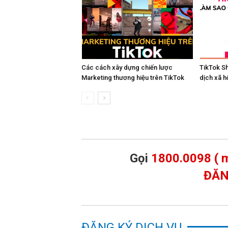
Các cách xây dựng chiến lược
TikTok Sh
Marketing thương hiệu trên TikTok
dịch xã h
Gọi
1800.0098 ( m
ĐĂN
ĐĂNG KÝ DỊCH VỤ