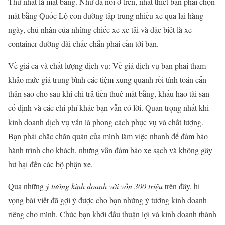
Thứ nhất là mặt bằng. Như đã nói ở trên, nhất thiết bạn phải chọn
mặt bằng Quốc Lộ con đường tập trung nhiều xe qua lại hàng
ngày, chủ nhân của những chiếc xe xe tải và đặc biệt là xe
container đường dài chắc chắn phải cần tới bạn.
Về giá cả và chất lượng dịch vụ: Về giá dịch vụ bạn phải tham
khảo mức giá trung bình các tiệm xung quanh rồi tính toán cẩn
thận sao cho sau khi chi trả tiền thuê mặt bằng, khấu hao tài sản
cố định và các chi phí khác bạn vẫn có lời. Quan trọng nhất khi
kinh doanh dịch vụ vẫn là phong cách phục vụ và chất lượng.
Bạn phải chắc chắn quán của mình làm việc nhanh để đảm bảo
hành trình cho khách, nhưng vẫn đảm bảo xe sạch và không gây
hư hại đến các bộ phận xe.
Qua những
ý tưởng kinh doanh với vốn 300 triệu
trên đây, hi
vọng bài viết đã gợi ý được cho bạn những ý tưởng kinh doanh
riêng cho mình. Chúc bạn khởi đầu thuận lợi và kinh doanh thành