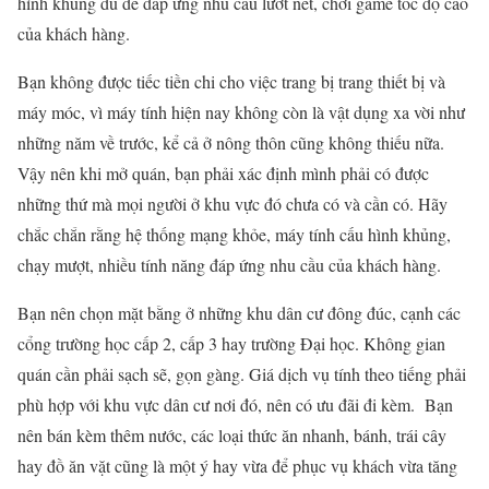
hình khủng đủ để đáp ứng nhu cầu lướt net, chơi game tốc độ cao
của khách hàng.
Bạn không được tiếc tiền chi cho việc trang bị trang thiết bị và
máy móc, vì máy tính hiện nay không còn là vật dụng xa vời như
những năm về trước, kể cả ở nông thôn cũng không thiếu nữa.
Vậy nên khi mở quán, bạn phải xác định mình phải có được
những thứ mà mọi người ở khu vực đó chưa có và cần có. Hãy
chắc chắn rằng hệ thống mạng khỏe, máy tính cấu hình khủng,
chạy mượt, nhiều tính năng đáp ứng nhu cầu của khách hàng.
Bạn nên chọn mặt bằng ở những khu dân cư đông đúc, cạnh các
cổng trường học cấp 2, cấp 3 hay trường Đại học. Không gian
quán cần phải sạch sẽ, gọn gàng. Giá dịch vụ tính theo tiếng phải
phù hợp với khu vực dân cư nơi đó, nên có ưu đãi đi kèm. Bạn
nên bán kèm thêm nước, các loại thức ăn nhanh, bánh, trái cây
hay đồ ăn vặt cũng là một ý hay vừa để phục vụ khách vừa tăng