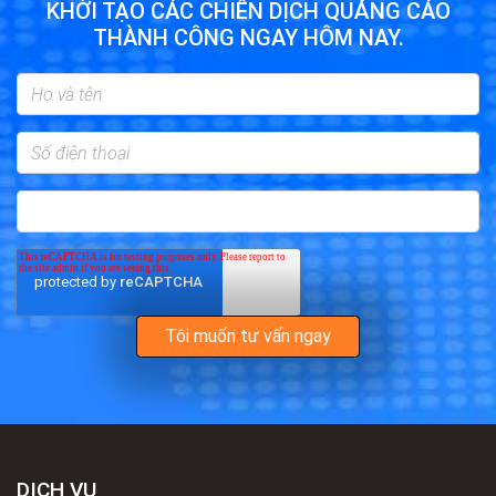
KHỞI TẠO CÁC CHIẾN DỊCH QUẢNG CÁO
THÀNH CÔNG NGAY HÔM NAY.
DỊCH VỤ