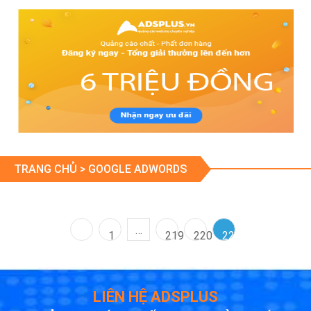
TRANG CHỦ >
GOOGLE ADWORDS
…
1
219
220
221
LIÊN HỆ ADSPLUS