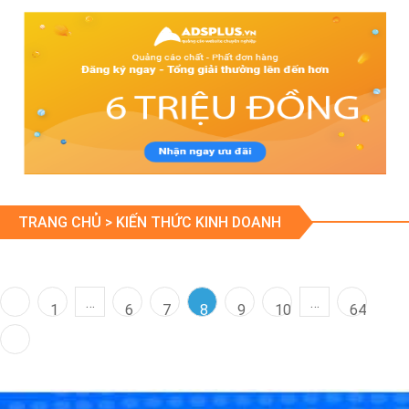
TRANG CHỦ >
KIẾN THỨC KINH DOANH
…
…
1
6
7
8
9
10
64