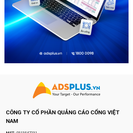
CÔNG TY CỔ PHẦN QUẢNG CÁO CỔNG VIỆT
NAM
MST:
0313547231