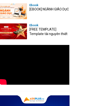
Ebook
[EBOOK] NGÀNH GIÁO DỤC
Ebook
[FREE TEMPLATE]
Template tài nguyên thiết
kế mùa Đại lễ