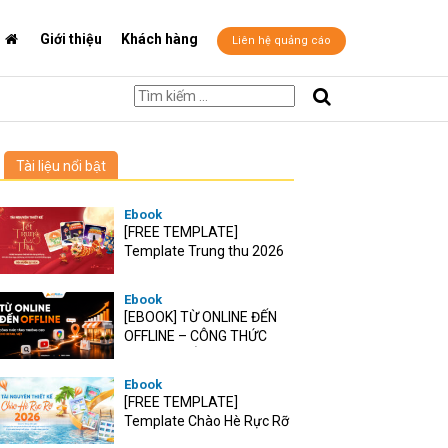
Giới thiệu
Khách hàng
Liên hệ quảng cáo
Tài liệu nổi bật
Ebook
[FREE TEMPLATE]
Template Trung thu 2026
Ebook
[EBOOK] TỪ ONLINE ĐẾN
OFFLINE – CÔNG THỨC
TĂNG TRƯỞNG O2O CHO
RETAIL VIỆT
Ebook
[FREE TEMPLATE]
Template Chào Hè Rực Rỡ
2026