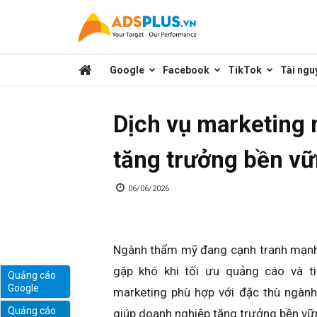
Kênh
Google
Facebook
TikTok
Tài ngu
chia
Dịch vụ marketing 
sẻ
tăng trưởng bền v
kiến
06/06/2026
thức
Ngành thẩm mỹ đang cạnh tranh mạnh 
gặp khó khi tối ưu quảng cáo và ti
Quảng cáo
Google
marketing phù hợp với đặc thù ngàn
marketing
Quảng cáo
giúp doanh nghiệp tăng trưởng bền vữ