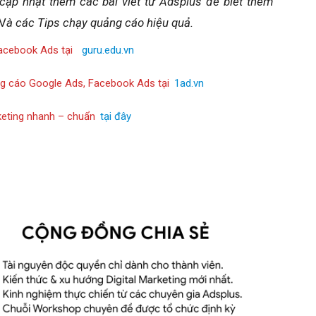
cập nhật thêm các bài viết từ Adsplus để biết thêm
V
à các Tips chạy quảng cáo hiệu quả.
acebook Ads tại
guru.edu.vn
ng cáo Google Ads, Facebook Ads tại
1ad.vn
rketing nhanh – chuẩn
tại đây