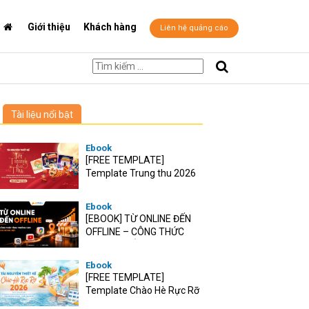
Giới thiệu
Khách hàng
Liên hệ quảng cáo
Tài liệu nổi bật
Ebook
[FREE TEMPLATE]
Template Trung thu 2026
Ebook
[EBOOK] TỪ ONLINE ĐẾN
OFFLINE – CÔNG THỨC
TĂNG TRƯỞNG O2O CHO
RETAIL VIỆT
Ebook
[FREE TEMPLATE]
Template Chào Hè Rực Rỡ
2026