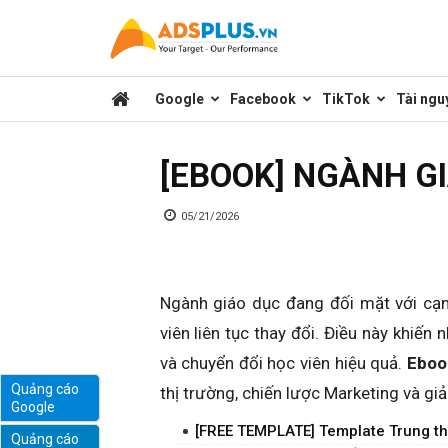
Kênh
Google
Facebook
TikTok
Tài ngu
chia
[EBOOK] NGÀNH G
sẻ
05/21/2026
kiến
Ngành giáo dục đang đối mặt với cạnh
viên liên tục thay đổi. Điều này khiến
thức
và chuyển đổi học viên hiệu quả.
Eboo
Quảng cáo
thị trường, chiến lược Marketing và giả
Google
marketing
[FREE TEMPLATE] Template Trung t
Quảng cáo