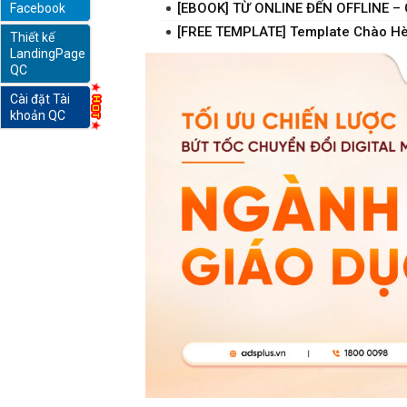
[EBOOK] TỪ ONLINE ĐẾN OFFLINE 
Facebook
[FREE TEMPLATE] Template Chào H
Thiết kế
online
LandingPage
QC
Cài đặt Tài
khoản QC