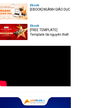
Ebook
[EBOOK] NGÀNH GIÁO DỤC
Ebook
[FREE TEMPLATE]
Template tài nguyên thiết
kế mùa Đại lễ