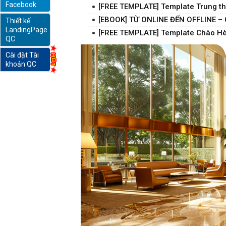
Facebook
[FREE TEMPLATE] Template Trung t
[EBOOK] TỪ ONLINE ĐẾN OFFLINE 
Thiết kế
online
LandingPage
[FREE TEMPLATE] Template Chào H
QC
Cài đặt Tài
khoản QC