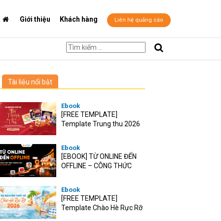
Giới thiệu
Khách hàng
Liên hệ quảng cáo
Tài liệu nổi bật
Ebook
[FREE TEMPLATE]
Template Trung thu 2026
Ebook
[EBOOK] TỪ ONLINE ĐẾN
OFFLINE – CÔNG THỨC
TĂNG TRƯỞNG O2O CHO
RETAIL VIỆT
Ebook
[FREE TEMPLATE]
Template Chào Hè Rực Rỡ
2026