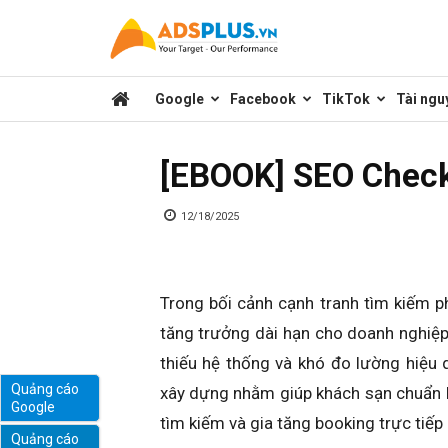
Kênh
Google
Facebook
TikTok
Tài ngu
chia
[EBOOK] SEO Check
sẻ
12/18/2025
kiến
Trong bối cảnh cạnh tranh tìm kiếm 
tăng trưởng dài hạn cho doanh nghiệp l
thức
thiếu hệ thống và khó đo lường hiệu
Quảng cáo
xây dựng nhằm giúp khách sạn chuẩn h
Google
marketing
tìm kiếm và gia tăng booking trực tiếp
Quảng cáo