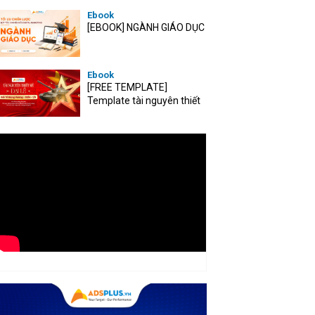
Ebook
[EBOOK] NGÀNH GIÁO DỤC
Ebook
[FREE TEMPLATE]
Template tài nguyên thiết
kế mùa Đại lễ