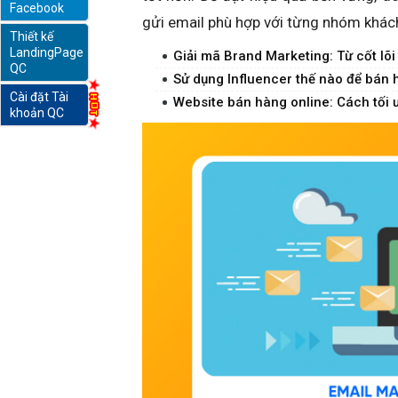
Facebook
gửi email phù hợp với từng nhóm khác
Thiết kế
online
LandingPage
Giải mã Brand Marketing: Từ cốt lõi 
QC
Sử dụng Influencer thế nào để bán 
Cài đặt Tài
Website bán hàng online: Cách tối
khoản QC