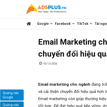
Kênh
Google
Facebook
TikTok
Tài ngu
chia
Email Marketing ch
sẻ
chuyển đổi hiệu q
kiến
05/12/2026
thức
Email marketing cho ngành
đang trở
và cải thiện chuyển đổi hiệu quả hơn
Quảng cáo
Google
Email marketing còn giúp thương hiệu 
marketing
Quảng cáo
tốt hơn. Để đạt hiệu quả bền vững, d