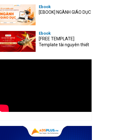
Ebook
[EBOOK] NGÀNH GIÁO DỤC
Ebook
[FREE TEMPLATE]
Template tài nguyên thiết
kế mùa Đại lễ