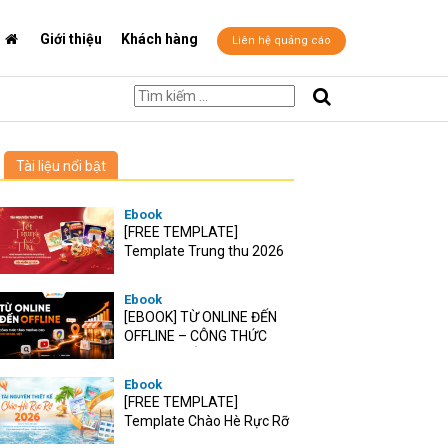
Giới thiệu
Khách hàng
Liên hệ quảng cáo
Tài liệu nổi bật
Ebook
[FREE TEMPLATE]
Template Trung thu 2026
Ebook
[EBOOK] TỪ ONLINE ĐẾN
OFFLINE – CÔNG THỨC
TĂNG TRƯỞNG O2O CHO
RETAIL VIỆT
Ebook
[FREE TEMPLATE]
Template Chào Hè Rực Rỡ
2026