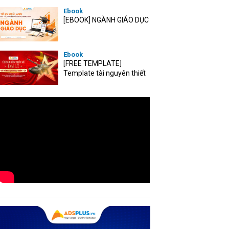
Ebook
[EBOOK] NGÀNH GIÁO DỤC
Ebook
[FREE TEMPLATE]
Template tài nguyên thiết
kế mùa Đại lễ