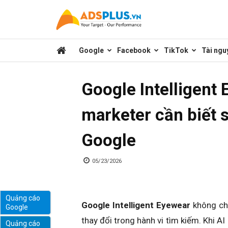
Kênh
Google
Facebook
TikTok
Tài ngu
chia
Google Intelligent 
sẻ
marketer cần biết 
Google
kiến
05/23/2026
thức
Quảng cáo
Google Intelligent Eyewear
không chỉ
Google
marketing
thay đổi trong hành vi tìm kiếm. Khi A
Quảng cáo