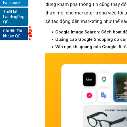
Facebook
dùng khám phá thông tin cũng thay đổi
Thiết kế
thức mới cho marketer trong việc tối ư
online
LandingPage
sẽ tác động đến marketing như thế nào
QC
Cài đặt Tài
Google Image Search: Cách hoạt đ
khoản QC
Quảng cáo Google Shopping có còn 
Vấn nạn khi quảng cáo Google: 5 rủi 