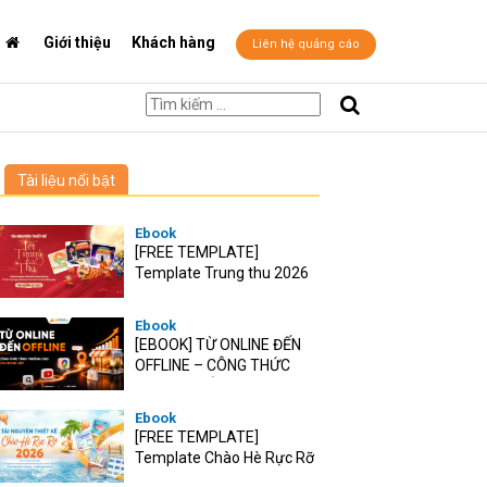
Giới thiệu
Khách hàng
Liên hệ quảng cáo
Tài liệu nổi bật
Ebook
[FREE TEMPLATE]
Template Trung thu 2026
Ebook
[EBOOK] TỪ ONLINE ĐẾN
OFFLINE – CÔNG THỨC
TĂNG TRƯỞNG O2O CHO
RETAIL VIỆT
Ebook
[FREE TEMPLATE]
Template Chào Hè Rực Rỡ
2026