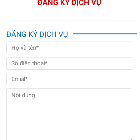
ĐĂNG KÝ DỊCH VỤ
ĐĂNG KÝ DỊCH VỤ