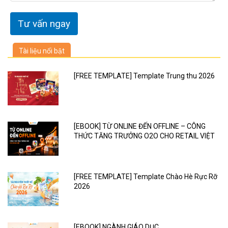
Tài liệu nổi bật
[FREE TEMPLATE] Template Trung thu 2026
[EBOOK] TỪ ONLINE ĐẾN OFFLINE – CÔNG
THỨC TĂNG TRƯỞNG O2O CHO RETAIL VIỆT
[FREE TEMPLATE] Template Chào Hè Rực Rỡ
2026
[EBOOK] NGÀNH GIÁO DỤC