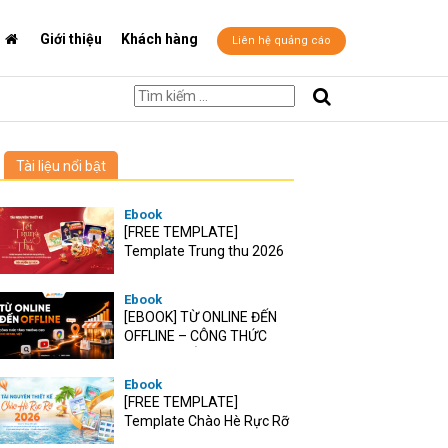
Giới thiệu
Khách hàng
Liên hệ quảng cáo
Tài liệu nổi bật
Ebook
[FREE TEMPLATE]
Template Trung thu 2026
Ebook
[EBOOK] TỪ ONLINE ĐẾN
OFFLINE – CÔNG THỨC
TĂNG TRƯỞNG O2O CHO
RETAIL VIỆT
Ebook
[FREE TEMPLATE]
Template Chào Hè Rực Rỡ
2026