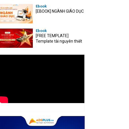
Ebook
[EBOOK] NGÀNH GIÁO DỤC
Ebook
[FREE TEMPLATE]
Template tài nguyên thiết
kế mùa Đại lễ