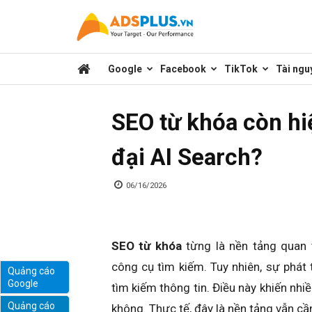
Kênh
Google
Facebook
TikTok
Tài ngu
chia
SEO từ khóa còn hi
sẻ
đại AI Search?
kiến
06/16/2026
thức
SEO từ khóa
từng là nền tảng quan 
công cụ tìm kiếm. Tuy nhiên, sự phát
Quảng cáo
Google
tìm kiếm thông tin. Điều này khiến nhi
marketing
Quảng cáo
không. Thực tế, đây là nền tảng vẫn cầ