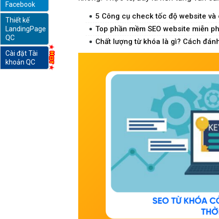
Facebook
5 Công cụ check tốc độ website và cá
Thiết kế
online
Top phần mềm SEO website miễn phí
LandingPage
QC
Chất lượng từ khóa là gì? Cách đánh 
Cài đặt Tài
khoản QC