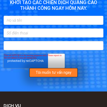
KHỞI TẠO CÁC CHIẾN DỊCH QUẢNG CÁO
THÀNH CÔNG NGAY HÔM NAY.
DỊCH VỤ