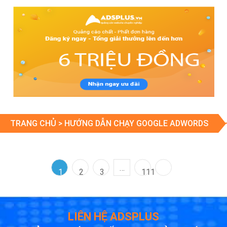
TRANG CHỦ >
HƯỚNG DẪN CHẠY GOOGLE ADWORDS
…
1
2
3
111
LIÊN HỆ ADSPLUS