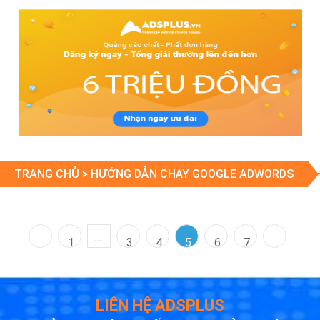
TRANG CHỦ >
HƯỚNG DẪN CHẠY GOOGLE ADWORDS
…
1
3
4
5
6
7
LIÊN HỆ ADSPLUS