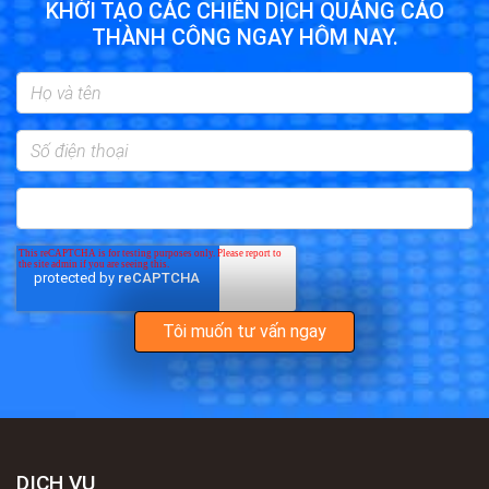
KHỞI TẠO CÁC CHIẾN DỊCH QUẢNG CÁO
THÀNH CÔNG NGAY HÔM NAY.
DỊCH VỤ