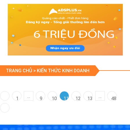
TRANG CHỦ >
KIẾN THỨC KINH DOANH
…
…
1
9
10
11
12
13
48