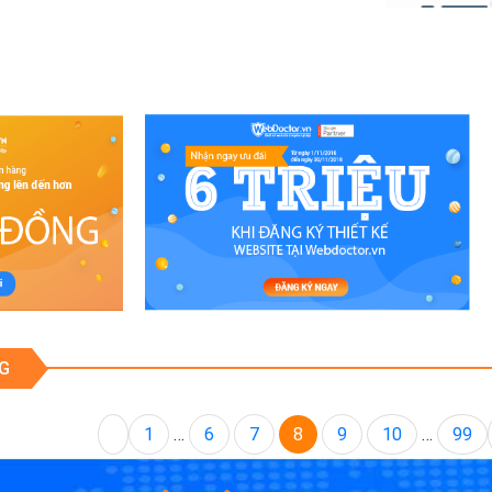
G
1
…
6
7
8
9
10
…
99