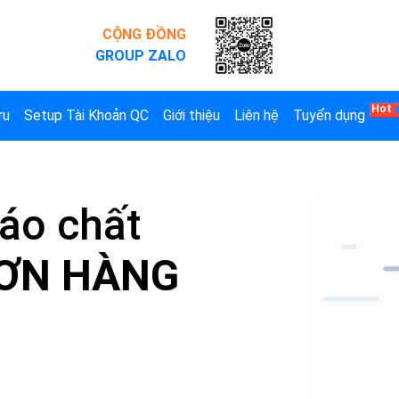
CỘNG ĐỒNG
GROUP ZALO
ru
Setup Tài Khoản QC
Giới thiệu
Liên hệ
Tuyển dụng
áo chất
ƠN HÀNG