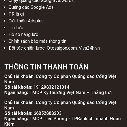
Chạy quảng cáo Google Adwords
Quảng cáo Google Ads
PR là gì
Giới thiệu Adsplus
Tin tức
Hồ sơ năng lực
Chính sách bảo mật thông tin
Đối tác chiến lược:
Otosaigon.com
,
Viva24h.vn
THÔNG TIN THANH TOÁN
Chủ tài khoản:
Công ty Cổ phần Quảng cáo Cổng Việt
Nam
Số tài khoản:
19129832121014
Ngân hàng:
TMCP Kỹ thương Việt Nam – Thắng Lợi
Chủ tài khoản:
Công ty Cổ phần Quảng cáo Cổng Việt
Nam
Số tài khoản:
66852888203
Ngân hàng:
TMCP Tiên Phong - TPBank chi nhánh Hoàn
Kiếm