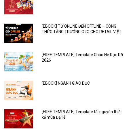
[EBOOK] TỪ ONLINE ĐẾN OFFLINE – CÔNG
THỨC TĂNG TRƯỞNG O2O CHO RETAIL VIỆT
[FREE TEMPLATE] Template Chào Hè Rực Rỡ
2026
[EBOOK] NGÀNH GIÁO DỤC
[FREE TEMPLATE] Template tài nguyên thiết
kế mùa Đại lễ