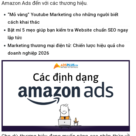
Amazon Ads đến với các thương hiệu.
“Mỏ vàng” Youtube Marketing cho những người biết
cách khai thác
Bật mí 5 mẹo giúp bạn kiểm tra Website chuẩn SEO ngay
lập tức
Marketing thương mại điện tử: Chiến lược hiệu quả cho
doanh nghiệp 2026