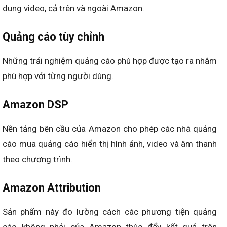
dung video, cả trên và ngoài Amazon.
Quảng cáo tùy chỉnh
Những trải nghiệm quảng cáo phù hợp được tạo ra nhằm
phù hợp với từng người dùng.
Amazon DSP
Nền tảng bên cầu của Amazon cho phép các nhà quảng
cáo mua quảng cáo hiển thị hình ảnh, video và âm thanh
theo chương trình.
Amazon Attribution
Sản phẩm này đo lường cách các phương tiện quảng