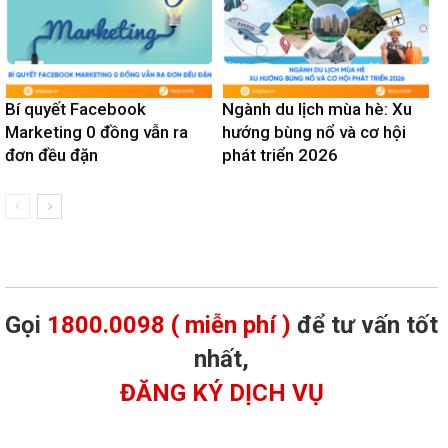
Bí quyết Facebook
Ngành du lịch mùa hè: Xu
Marketing 0 đồng vẫn ra
hướng bùng nổ và cơ hội
đơn đều đặn
phát triển 2026
Gọi
1800.0098 ( miễn phí )
để tư vấn tốt
nhất,
ĐĂNG KÝ DỊCH VỤ