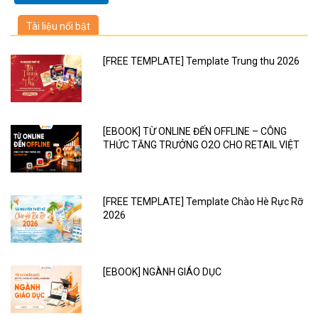
Tài liệu nổi bật
[FREE TEMPLATE] Template Trung thu 2026
[EBOOK] TỪ ONLINE ĐẾN OFFLINE – CÔNG
THỨC TĂNG TRƯỞNG O2O CHO RETAIL VIỆT
[FREE TEMPLATE] Template Chào Hè Rực Rỡ
2026
[EBOOK] NGÀNH GIÁO DỤC