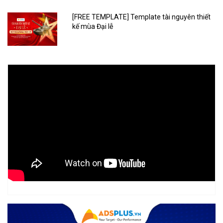
[FREE TEMPLATE] Template tài nguyên thiết
kế mùa Đại lễ