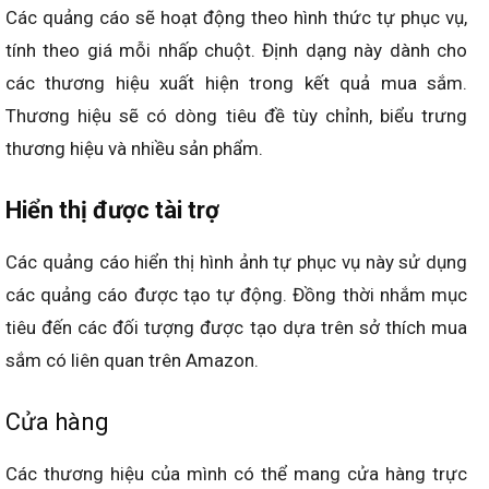
Các quảng cáo sẽ hoạt động theo hình thức tự phục vụ,
tính theo giá mỗi nhấp chuột. Định dạng này dành cho
các thương hiệu xuất hiện trong kết quả mua sắm.
Thương hiệu sẽ có dòng tiêu đề tùy chỉnh, biểu trưng
thương hiệu và nhiều sản phẩm.
Hiển thị được tài trợ
Các quảng cáo hiển thị hình ảnh tự phục vụ này sử dụng
các quảng cáo được tạo tự động. Đồng thời nhắm mục
tiêu đến các đối tượng được tạo dựa trên sở thích mua
sắm có liên quan trên Amazon.
Cửa hàng
Các thương hiệu của mình có thể mang cửa hàng trực