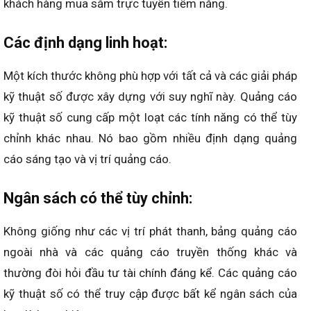
khách hàng mua sắm trực tuyến tiềm năng.
Các định dạng linh hoạt:
Một kích thước không phù hợp với tất cả và các giải pháp
kỹ thuật số được xây dựng với suy nghĩ này. Quảng cáo
kỹ thuật số cung cấp một loạt các tính năng có thể tùy
chỉnh khác nhau. Nó bao gồm nhiều định dạng quảng
cáo sáng tạo và vị trí quảng cáo.
Ngân sách có thể tùy chỉnh:
Không giống như các vị trí phát thanh, bảng quảng cáo
ngoài nhà và các quảng cáo truyền thống khác và
thường đòi hỏi đầu tư tài chính đáng kể. Các quảng cáo
kỹ thuật số có thể truy cập được bất kể ngân sách của