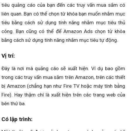
tiêu quảng cáo của bạn đến các truy vấn mua sắm có
liên quan. Bạn có thể chọn từ khóa bạn muốn nhắm mục
tiêu bằng cách sử dụng tính năng nhắm mục tiêu thủ
công. Bạn cũng có thể để Amazon Ads chọn từ khóa
bằng cách sử dụng tính năng nhắm mục tiêu tự động.
Vị trí:
Đây là nơi mà quảng cáo sẽ xuất hiện. Ví dụ bao gồm
trong các truy vấn mua sắm trên Amazon, trên các thiết
bị Amazon (chẳng hạn như Fire TV hoặc máy tính bảng
Fire). Hay thậm chí là xuất hiện trên các trang web của
bên thứ ba.
Có lập trình: