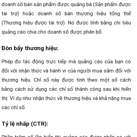
doanh số bán sản phẩm được quảng bá (Sản phẩm được
tài trợ) hoặc doanh số bán thương hiệu tổng thể
(Thương hiệu được tài trợ). Nó được tính bằng chi tiêu
quảng cáo chia cho doanh số được phân bổ.
Đòn bẩy thương hiệu:
Phép đo tác động trực tiếp mà quảng cáo của bạn có
đối với nhận thức và hành vi của người mua sắm đối với
thương hiệu. Chỉ số này được tính theo một số cách
bằng cách sử dụng các chỉ số thành công sau khi hiển
thị. Ví dụ như nhận thức về thương hiệu và khả năng mua
các chỉ số.
Tỷ lệ nhấp (CTR):