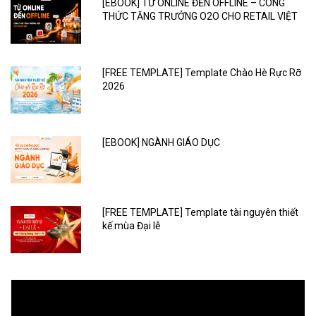
[EBOOK] TỪ ONLINE ĐẾN OFFLINE – CÔNG
THỨC TĂNG TRƯỞNG O2O CHO RETAIL VIỆT
[FREE TEMPLATE] Template Chào Hè Rực Rỡ
2026
[EBOOK] NGÀNH GIÁO DỤC
[FREE TEMPLATE] Template tài nguyên thiết
kế mùa Đại lễ