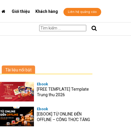
Giới thiệu
Khách hàng
Liên hệ quảng cáo
Tài liệu nổi bật
Ebook
[FREE TEMPLATE] Template
Trung thu 2026
Ebook
[EBOOK] TỪ ONLINE ĐẾN
OFFLINE – CÔNG THỨC TĂNG
TRƯỞNG O2O CHO RETAIL
VIỆT