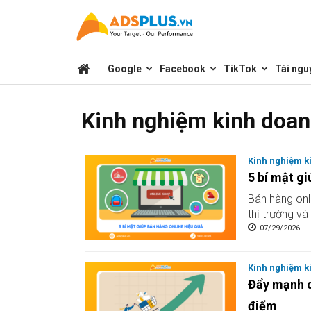
Kênh
Google
Facebook
TikTok
Tài ngu
chia
Kinh nghiệm kinh doa
sẻ
Kinh nghiệm k
5 bí mật gi
kiến
Bán hàng onl
thị trường và
07/29/2026
thức
Kinh nghiệm k
Đẩy mạnh d
marketing
điểm