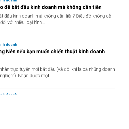
inh doanh
o để bắt đầu kinh doanh mà không cần tiền
ắt đầu kinh doanh mà không cần tiền? Điều đó không dễ
ối với nhiều loại hình...
inh doanh
ng Nên nếu bạn muốn chiến thuật kinh doanh
g
nhân trực tuyến mới bắt đầu (và đôi khi là cả những doanh
 nghiệm). Nhận được một...
inh doanh
a biến cuộc sống hối hả thành công việc kinh
h...
ận hưởng sự hối hả bên cạnh nhiều hơn sự nghiệp chính
 gì sẽ xảy ra...