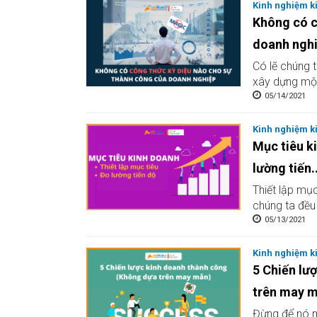
Kinh nghiệm k
Không có c
doanh nghi
Có lẽ chúng t
xây dựng một
05/14/2021
Kinh nghiệm k
Mục tiêu k
lường tiến..
Thiết lập mục
chúng ta đều 
05/13/2021
Kinh nghiệm k
5 Chiến lư
trên may 
Đừng để nó m