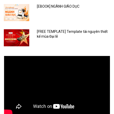
[EBOOK] NGÀNH GIÁO DỤC
[FREE TEMPLATE] Template tài nguyên thiết
kế mùa Đại lễ