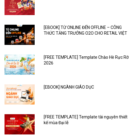
[EBOOK] TỪ ONLINE ĐẾN OFFLINE – CÔNG
THỨC TĂNG TRƯỞNG O2O CHO RETAIL VIỆT
[FREE TEMPLATE] Template Chào Hè Rực Rỡ
2026
[EBOOK] NGÀNH GIÁO DỤC
[FREE TEMPLATE] Template tài nguyên thiết
kế mùa Đại lễ