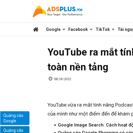
Kênh
Google
Facebook
TikTok
Tài ngu
chia
YouTube ra mắt tín
sẻ
toàn nền tảng
kiến
08/24/2022
thức
YouTube vừa ra mắt tính năng Podcast
của mình như một điểm đến để khám p
Quảng cáo
Google
marketing
Google Image Search: Cách hoạt đ
Quảng cáo
Quảng cáo Google Shopping có còn 