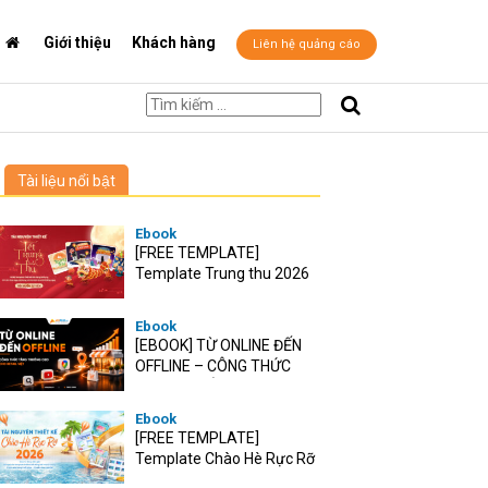
Giới thiệu
Khách hàng
Liên hệ quảng cáo
Tài liệu nổi bật
Ebook
[FREE TEMPLATE]
Template Trung thu 2026
Ebook
[EBOOK] TỪ ONLINE ĐẾN
OFFLINE – CÔNG THỨC
TĂNG TRƯỞNG O2O CHO
RETAIL VIỆT
Ebook
[FREE TEMPLATE]
Template Chào Hè Rực Rỡ
2026