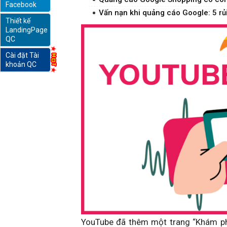
Facebook
Vấn nạn khi quảng cáo Google: 5 rủi 
Thiết kế
online
LandingPage
QC
Cài đặt Tài
khoản QC
YouTube đã thêm một trang “Khám ph