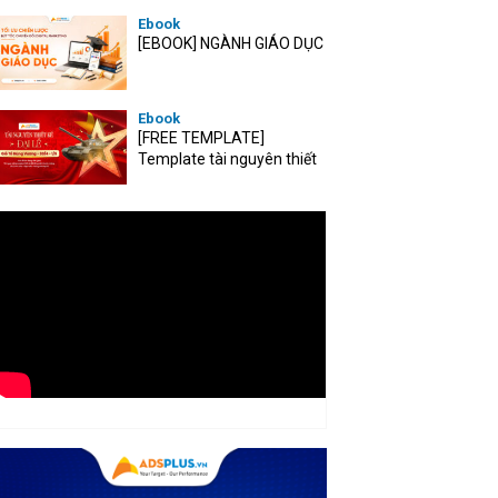
Ebook
[EBOOK] NGÀNH GIÁO DỤC
Ebook
[FREE TEMPLATE]
Template tài nguyên thiết
kế mùa Đại lễ