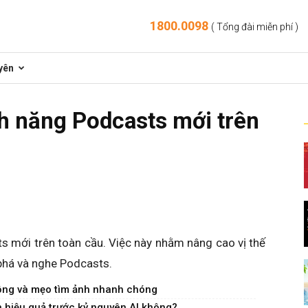
1800.0098
( Tổng đài miễn phí )
yên
h năng Podcasts mới trên
s mới trên toàn cầu. Việc này nhằm nâng cao vị thế
há và nghe Podcasts.
ộng và mẹo tìm ảnh nhanh chóng
hiệu quả trước kỷ nguyên AI không?