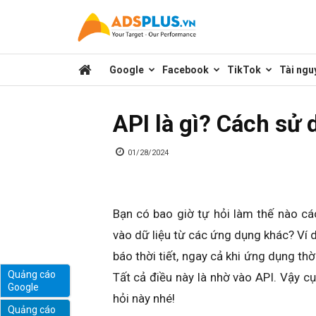
Kênh
Google
Facebook
TikTok
Tài ngu
chia
API là gì? Cách sử 
sẻ
01/28/2024
kiến
Bạn có bao giờ tự hỏi làm thế nào cá
vào dữ liệu từ các ứng dụng khác? Ví 
thức
báo thời tiết, ngay cả khi ứng dụng thời 
Quảng cáo
Tất cả điều này là nhờ vào API. Vậy cụ 
Google
marketing
hỏi này nhé!
Quảng cáo