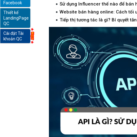
Facebook
Sử dụng Influencer thế nào để bán 
Website bán hàng online: Cách tối
Thiết kế
online
LandingPage
Tiếp thị tương tác là gì? Bí quyết t
QC
Cài đặt Tài
khoản QC