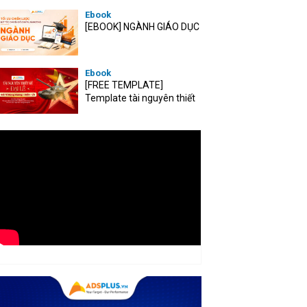
Ebook
[EBOOK] NGÀNH GIÁO DỤC
Ebook
[FREE TEMPLATE]
Template tài nguyên thiết
kế mùa Đại lễ