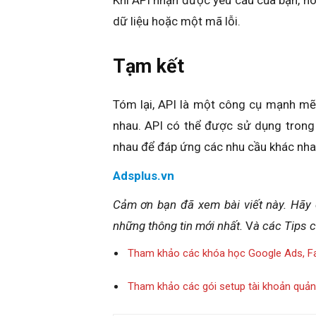
Khi API nhận được yêu cầu của bạn, nó
dữ liệu hoặc một mã lỗi.
Tạm kết
Tóm lại, API là một công cụ mạnh mẽ
nhau. API có thể được sử dụng trong 
nhau để đáp ứng các nhu cầu khác nha
Adsplus.vn
Cảm ơn bạn đã xem bài viết
này
.
Hãy 
những thông tin mới nhất.
V
à các Tips 
Tham khảo các khóa học Google Ads, F
Tham khảo các gói setup tài khoản quả