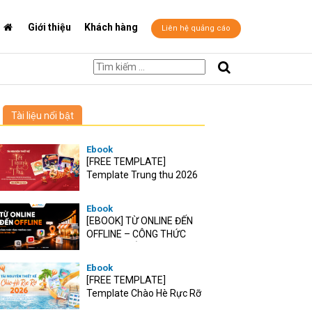
Giới thiệu
Khách hàng
Liên hệ quảng cáo
Tài liệu nổi bật
Ebook
[FREE TEMPLATE]
Template Trung thu 2026
Ebook
[EBOOK] TỪ ONLINE ĐẾN
OFFLINE – CÔNG THỨC
TĂNG TRƯỞNG O2O CHO
RETAIL VIỆT
Ebook
[FREE TEMPLATE]
Template Chào Hè Rực Rỡ
2026