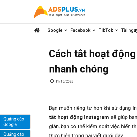
Kênh
Google
Facebook
TikTok
Tài ngu
chia
Cách tắt hoạt động
sẻ
nhanh chóng
kiến
11/15/2025
thức
Bạn muốn riêng tư hơn khi sử dụng In
tắt hoạt động Instagram
sẽ giúp bạn
Quảng cáo
Google
giản, bạn có thể kiểm soát việc hiển t
marketing
Quảng cáo
thực hiện trong bài viết dưới đây.