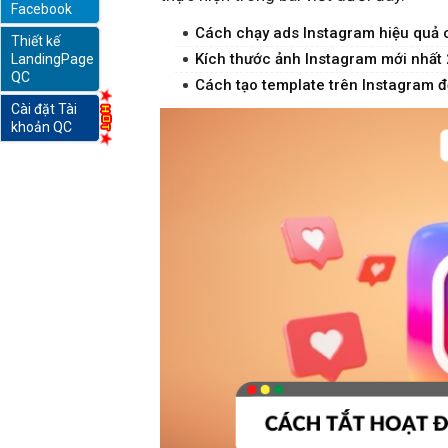
Facebook
Cách chạy ads Instagram hiệu quả
Thiết kế
online
Kích thước ảnh Instagram mới nhất
LandingPage
QC
Cách tạo template trên Instagram đ
Cài đặt Tài
khoản QC