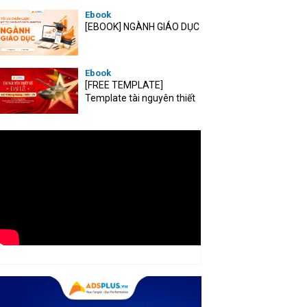
Ebook
[EBOOK] NGÀNH GIÁO DỤC
Ebook
[FREE TEMPLATE]
Template tài nguyên thiết
kế mùa Đại lễ