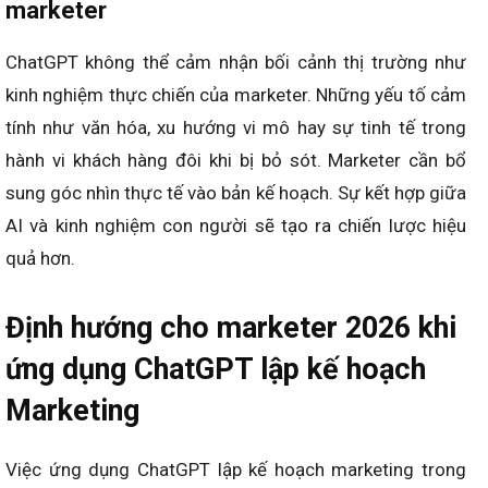
Khi ChatGPT lập kế hoạch marketing, nội dung sinh ra
mang tính gợi ý và không hoàn toàn tối ưu. Marketer phải
rà soát lại số liệu, insight và đề xuất chiến lược. Việc
chỉnh sửa giúp kế hoạch phù hợp hơn với mục tiêu doanh
nghiệp. Đây là bước quan trọng để đảm bảo tính thực
tiễn của toàn bộ bản kế hoạch.
AI không hiểu thị trường theo cảm tính của
marketer
ChatGPT không thể cảm nhận bối cảnh thị trường như
kinh nghiệm thực chiến của marketer. Những yếu tố cảm
tính như văn hóa, xu hướng vi mô hay sự tinh tế trong
hành vi khách hàng đôi khi bị bỏ sót. Marketer cần bổ
sung góc nhìn thực tế vào bản kế hoạch. Sự kết hợp giữa
AI và kinh nghiệm con người sẽ tạo ra chiến lược hiệu