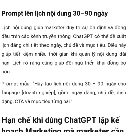
chiến dịch đồng bộ đa kênh. ChatGPT có thể đề xuất
chiến lược rõ ràng theo từng mục tiêu và nền tảng.
Marketer dễ dàng chỉnh sửa và chọn lựa phương án phù
hợp. Cấu trúc 360° giúp tối ưu hiệu quả truyền thông
toàn diện.
Prompt mẫu: “Hãy xây dựng kế hoạch Marketing 360°
cho doanh nghiệp [ngành] trong 3 tháng, gồm: mục tiêu,
chiến lược, thông điệp, kênh triển khai, KPI và ngân sách.”
Prompt lên lịch nội dung 30–90 ngày
Lịch nội dung giúp marketer duy trì sự ổn định và đồng
đều trên các kênh truyền thông. ChatGPT có thể đề xuất
lịch đăng chi tiết theo ngày, chủ đề và mục tiêu. Điều này
giúp tiết kiệm nhiều thời gian khi quản lý nội dung dài