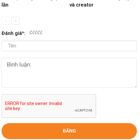
nào?
rank 2026
Cách dùng AI Voice để sản
Tổng hợp tool AI làm video
xuất nội dung nhanh gấp 3
tốt nhất cho doanh nghiệp
lần
và creator
Đánh giá
*
:
1
2
3
4
5