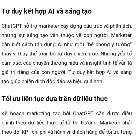
Marketer 2026 cần trang bị kỹ năng viết prompt để khai
thác hiệu quả ChatGPT trong lập kế hoạch marketing.
Việc hiểu logic AI giúp tạo ra output chính xác và phù
hợp mục tiêu. Ngoài ra, marketer phải nâng cao kỹ năng
phân tích dữ liệu để kiểm chứng các đề xuất của
ChatGPT. Sự kết hợp kỹ năng truyền thống và năng lực AI
sẽ giúp marketer nổi bật hơn trên thị trường.
Tư duy kết hợp AI và sáng tạo
ChatGPT hỗ trợ marketer xây dựng cấu trúc và phân tích,
nhưng sự sáng tạo vẫn thuộc về con người. Marketer
cần biết cách tận dụng AI như một “bệ phóng ý tưởng”
thay vì thay thế toàn bộ tư duy chiến lược. Những yếu tố
cảm xúc, câu chuyện thương hiệu và insight tinh tế vẫn là