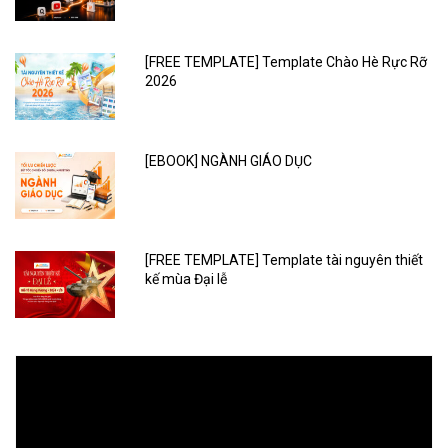
Tài liệu nổi bật
[FREE TEMPLATE] Template Trung thu 2026
[EBOOK] TỪ ONLINE ĐẾN OFFLINE – CÔNG
THỨC TĂNG TRƯỞNG O2O CHO RETAIL VIỆT
[FREE TEMPLATE] Template Chào Hè Rực Rỡ
2026
[EBOOK] NGÀNH GIÁO DỤC