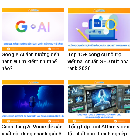
Bài trước
Bài tiếp theo
Cách đổi tên TikTok giúp tăng
[Ebook] AI trong xây dựng: Các
nhận diện thương hiệu nhanh
bước để thành công và hiện
hơn
thực hóa giá trị
BÀI VIẾT LIÊN QUAN
XEM THÊM
Google AI ảnh hưởng đến
Top 15+ công cụ hỗ trợ
hành vi tìm kiếm như thế
viết bài chuẩn SEO bứt phá