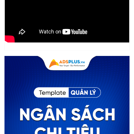
[FREE TEMPLATE] Template tài nguyên thiết
kế mùa Đại lễ