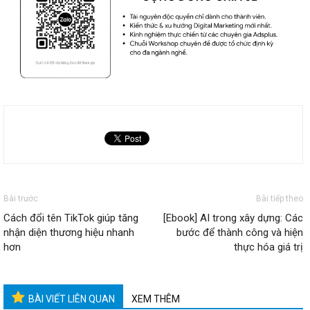
Tham khảo các gói setup tài khoản quảng cáo Google Ads,
Facebook Ads tại
1ad.vn
Cập nhật tin tức, kinh nghiệm Digital Marketing nhanh –
chuẩn
tại đây