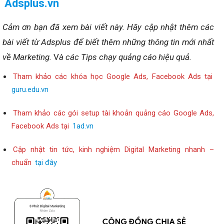
ChatGPT lập kế hoạch Marketing
giúp marketer tạo
chiến lược nhanh hơn và có cấu trúc rõ ràng hơn trong
năm 2026. Tuy nhiên, hiệu quả vẫn phụ thuộc vào dữ liệu
đầu vào và khả năng đánh giá thực tế của marketer. Khi
kết hợp đúng AI và kinh nghiệm, doanh nghiệp sẽ tạo ra
kế hoạch linh hoạt và cạnh tranh hơn. Nếu còn bất kỳ
thắc mắc nào, hãy để lại bình luận cho Adsplus nhé.
Adsplus.vn
Cảm ơn bạn đã xem bài viết này.
Hãy cập nhật thêm các
bài viết từ Adsplus để biết thêm những thông tin mới nhất
về Marketing.
V
à các Tips chạy quảng cáo hiệu quả.
Tham khảo các khóa học Google Ads, Facebook Ads tại
guru.edu.vn