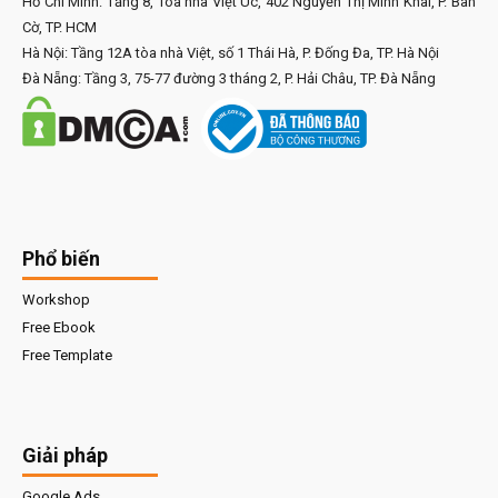
Hồ Chí Minh: Tầng 8, Tòa nhà Việt Úc, 402 Nguyễn Thị Minh Khai, P. Bàn
Cờ, TP. HCM
Hà Nội: Tầng 12A tòa nhà Việt, số 1 Thái Hà, P. Đống Đa, TP. Hà Nội
Đà Nẵng: Tầng 3, 75-77 đường 3 tháng 2, P. Hải Châu, TP. Đà Nẵng
Phổ biến
Workshop
Free Ebook
Free Template
Giải pháp
Google Ads