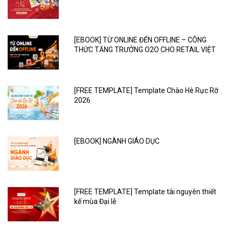
[EBOOK] TỪ ONLINE ĐẾN OFFLINE – CÔNG
THỨC TĂNG TRƯỞNG O2O CHO RETAIL VIỆT
[FREE TEMPLATE] Template Chào Hè Rực Rỡ
2026
[EBOOK] NGÀNH GIÁO DỤC
[FREE TEMPLATE] Template tài nguyên thiết
kế mùa Đại lễ