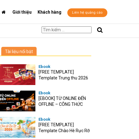
Giới thiệu
Khách hàng
Liên hệ quảng cáo
Tài liệu nổi bật
Ebook
[FREE TEMPLATE]
Template Trung thu 2026
Ebook
[EBOOK] TỪ ONLINE ĐẾN
OFFLINE – CÔNG THỨC
TĂNG TRƯỞNG O2O CHO
RETAIL VIỆT
Ebook
[FREE TEMPLATE]
Template Chào Hè Rực Rỡ
2026