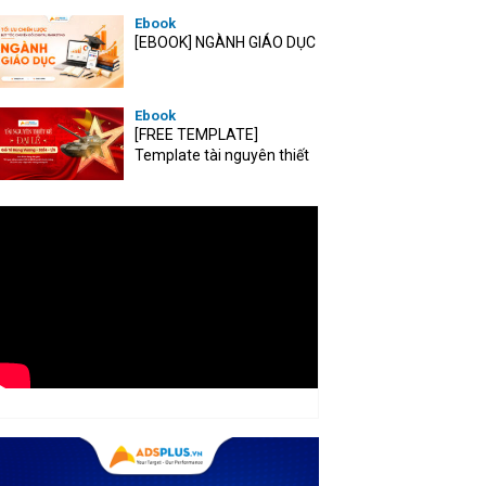
Ebook
[EBOOK] NGÀNH GIÁO DỤC
Ebook
[FREE TEMPLATE]
Template tài nguyên thiết
kế mùa Đại lễ