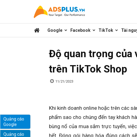
Kênh
Google
Facebook
TikTok
Tài ngu
chia
Độ quan trọng của 
sẻ
trên TikTok Shop
kiến
11/21/2023
thức
Khi kinh doanh online hoặc trên các sà
phẩm sao cho chúng đến tay khách hàn
Quảng cáo
Google
bùng nổ của mua sắm trực tuyến, việc
marketing
Quảng cáo
hết. Đóng gói hàng hóa đúng cách sẽ