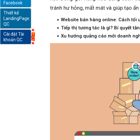
Facebook
tránh hư hỏng, mất mát và giúp tạo ấn
Thiết kế
online
LandingPage
Website bán hàng online: Cách tối
QC
Tiếp thị tương tác là gì? Bí quyết t
Cài đặt Tài
Xu hướng quảng cáo mới doanh ngh
khoản QC