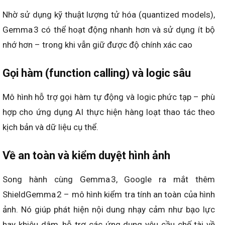
Nhờ sử dụng kỹ thuật lượng tử hóa (quantized models),
Gemma 3 có thể hoạt động nhanh hơn và sử dụng ít bộ
nhớ hơn – trong khi vẫn giữ được độ chính xác cao
Gọi hàm (function calling) và logic sâu
Mô hình hỗ trợ gọi hàm tự động và logic phức tạp – phù
hợp cho ứng dụng AI thực hiện hàng loạt thao tác theo
kịch bản và dữ liệu cụ thể.
Về an toàn và kiểm duyệt hình ảnh
Song hành cùng Gemma 3, Google ra mắt thêm
ShieldGemma 2 – mô hình kiểm tra tính an toàn của hình
ảnh. Nó giúp phát hiện nội dung nhạy cảm như bạo lực
hay khiêu dâm, hỗ trợ các ứng dụng yêu cầu chế tài về