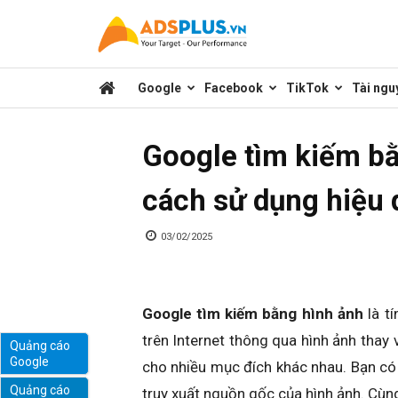
Kênh
Google
Facebook
TikTok
Tài ngu
chia
Google tìm kiếm b
sẻ
cách sử dụng hiệu 
kiến
03/02/2025
thức
Google tìm kiếm bằng hình ảnh
là tí
trên Internet thông qua hình ảnh thay 
Quảng cáo
Google
cho nhiều mục đích khác nhau. Bạn có
marketing
Quảng cáo
truy xuất nguồn gốc của hình ảnh. Cùng