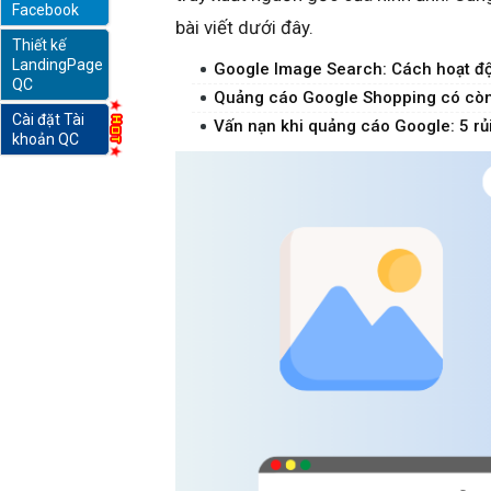
Facebook
bài viết dưới đây.
Thiết kế
online
LandingPage
Google Image Search: Cách hoạt đ
QC
Quảng cáo Google Shopping có còn 
Cài đặt Tài
Vấn nạn khi quảng cáo Google: 5 rủi 
khoản QC