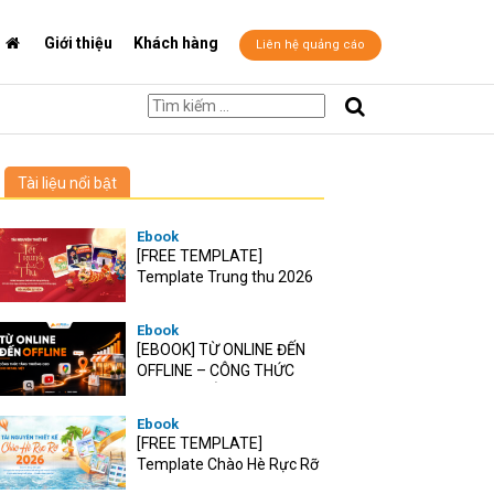
Giới thiệu
Khách hàng
Liên hệ quảng cáo
Tài liệu nổi bật
Ebook
[FREE TEMPLATE]
Template Trung thu 2026
Ebook
[EBOOK] TỪ ONLINE ĐẾN
OFFLINE – CÔNG THỨC
TĂNG TRƯỞNG O2O CHO
RETAIL VIỆT
Ebook
[FREE TEMPLATE]
Template Chào Hè Rực Rỡ
2026