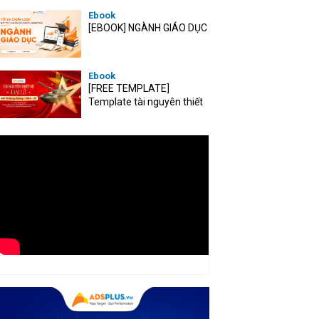
Ebook
[EBOOK] NGÀNH GIÁO DỤC
Ebook
[FREE TEMPLATE]
Template tài nguyên thiết
kế mùa Đại lễ