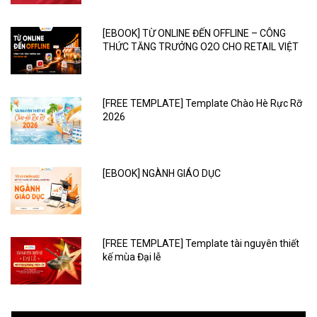
[EBOOK] TỪ ONLINE ĐẾN OFFLINE – CÔNG
THỨC TĂNG TRƯỞNG O2O CHO RETAIL VIỆT
[FREE TEMPLATE] Template Chào Hè Rực Rỡ
2026
[EBOOK] NGÀNH GIÁO DỤC
[FREE TEMPLATE] Template tài nguyên thiết
kế mùa Đại lễ