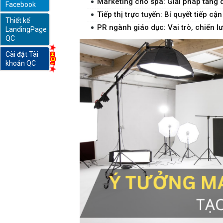
Marketing cho spa: Giải pháp tăng 
Facebook
Tiếp thị trực tuyến: Bí quyết tiếp c
Thiết kế
online
PR ngành giáo dục: Vai trò, chiến 
LandingPage
QC
Cài đặt Tài
khoản QC