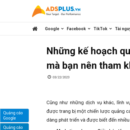
Kênh
Google
Facebook
TikTok
Tài ngu
chia
Những kế hoạch quả
sẻ
mà bạn nên tham 
kiến
03/22/2023
thức
Cũng như những dịch vụ khác, lĩnh v
được trang bị một chiến lược quảng cá
Quảng cáo
Google
dàng phát triển và được biết đến nhiều
marketing
Quảng cáo