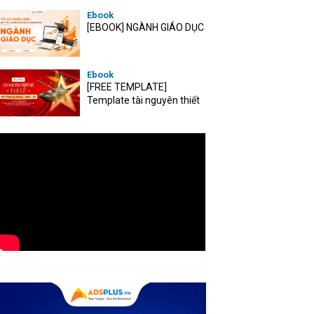
Ebook
[EBOOK] NGÀNH GIÁO DỤC
Ebook
[FREE TEMPLATE]
Template tài nguyên thiết
kế mùa Đại lễ