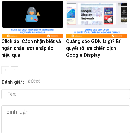
Click ảo: Cách nhận biết và
Quảng cáo GDN là gì? Bí
ngăn chặn lượt nhấp ảo
quyết tối ưu chiến dịch
hiệu quả
Google Display
Đánh giá
*
:
1
2
3
4
5