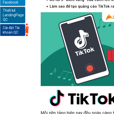
Facebook
Làm sao để tạo quảng cáo TikTok r
Thiết kế
online
LandingPage
QC
Cài đặt Tài
khoản QC
Mỗi nền tảng hiện nay đều ngày càng 