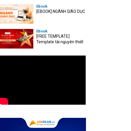
Ebook
[EBOOK] NGÀNH GIÁO DỤC
Ebook
[FREE TEMPLATE]
Template tài nguyên thiết
kế mùa Đại lễ