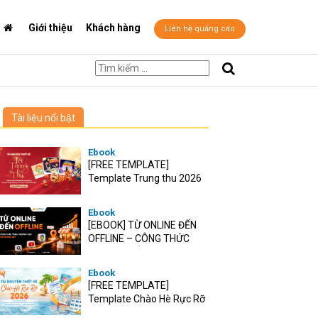
Giới thiệu
Khách hàng
Liên hệ quảng cáo
Tài liệu nổi bật
Ebook
[FREE TEMPLATE]
Template Trung thu 2026
Ebook
[EBOOK] TỪ ONLINE ĐẾN
OFFLINE – CÔNG THỨC
TĂNG TRƯỞNG O2O CHO
RETAIL VIỆT
Ebook
[FREE TEMPLATE]
Template Chào Hè Rực Rỡ
2026