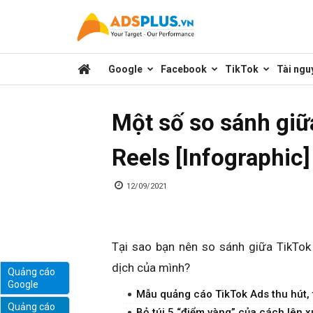
Kênh
Google
Facebook
TikTok
Tài ngu
chia
Một số so sánh giữ
sẻ
Reels [Infographic]
kiến
12/09/2021
thức
Tại sao bạn nên so sánh giữa TikTok
dịch của mình?
Quảng cáo
Google
marketing
Mẫu quảng cáo TikTok Ads thu hút, 
Quảng cáo
Bỏ túi 5 “điểm vàng” của cách lên 