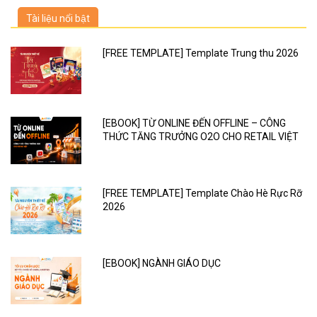
Tài liệu nổi bật
[FREE TEMPLATE] Template Trung thu 2026
[EBOOK] TỪ ONLINE ĐẾN OFFLINE – CÔNG
THỨC TĂNG TRƯỞNG O2O CHO RETAIL VIỆT
[FREE TEMPLATE] Template Chào Hè Rực Rỡ
2026
[EBOOK] NGÀNH GIÁO DỤC