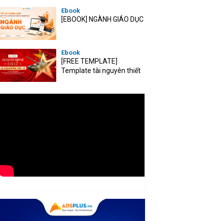
Ebook
[EBOOK] NGÀNH GIÁO DỤC
Ebook
[FREE TEMPLATE]
Template tài nguyên thiết
kế mùa Đại lễ