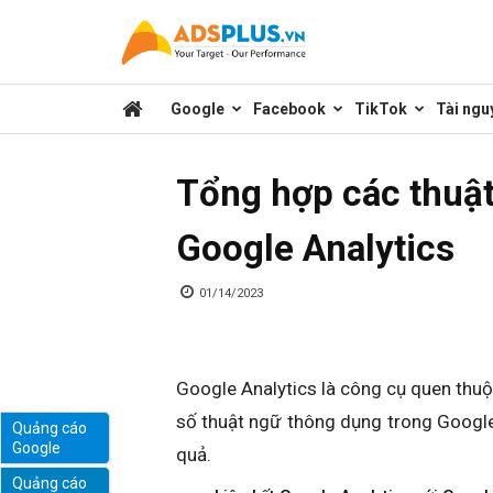
Kênh
Google
Facebook
TikTok
Tài ngu
chia
Tổng hợp các thuật
sẻ
Google Analytics
kiến
01/14/2023
thức
Google Analytics là công cụ quen thuộ
số thuật ngữ thông dụng trong Google
Quảng cáo
Google
quả.
marketing
Quảng cáo