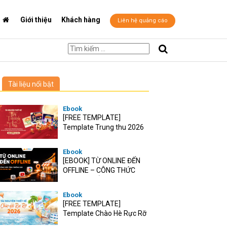
Giới thiệu
Khách hàng
Liên hệ quảng cáo
Tài liệu nổi bật
Ebook
[FREE TEMPLATE]
Template Trung thu 2026
Ebook
[EBOOK] TỪ ONLINE ĐẾN
OFFLINE – CÔNG THỨC
TĂNG TRƯỞNG O2O CHO
RETAIL VIỆT
Ebook
[FREE TEMPLATE]
Template Chào Hè Rực Rỡ
2026