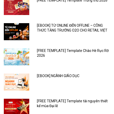
[FREE TEMPLATE] Template Trung thu 2026
[EBOOK] TỪ ONLINE ĐẾN OFFLINE – CÔNG
THỨC TĂNG TRƯỞNG O2O CHO RETAIL VIỆT
[FREE TEMPLATE] Template Chào Hè Rực Rỡ
2026
[EBOOK] NGÀNH GIÁO DỤC
[FREE TEMPLATE] Template tài nguyên thiết
kế mùa Đại lễ