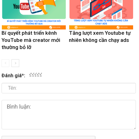
Bí quyết phát triển kênh
Tăng lượt xem Youtube tự
YouTube mà creator mới
nhiên không cần chạy ads
thường bỏ lỡ
Đánh giá
*
:
1
2
3
4
5