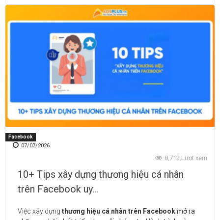
phục phù hợp. Từ đó giúp doanh nghiệp xây dựng chiến lược
bền vững hơn.
Facebook
07/07/2026
Xem thêm:
8,712 Lượt xem
7 loại keywords chủ chốt bạn cần biết khi nghiên cứu từ khóa
10+ Tips xây dựng thương hiệu cá nhân
trên Facebook uy...
Marketing thương mại điện tử: Chiến lược hiệu quả cho doanh
nghiệp 2026
Việc xây dựng
thương hiệu cá nhân trên Facebook
mở ra