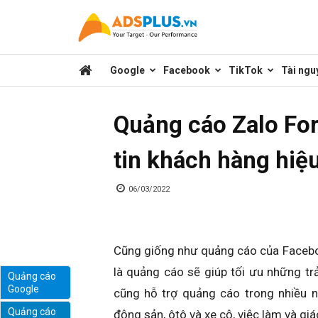
Kênh
Google
Facebook
TikTok
Tài ngu
chia
Quảng cáo Zalo Fo
sẻ
tin khách hàng hiệ
kiến
06/03/2022
thức
Cũng giống như quảng cáo của Facebo
là quảng cáo sẽ giúp tối ưu những tr
Quảng cáo
Google
cũng hỗ trợ quảng cáo trong nhiều n
marketing
Quảng cáo
động sản, ôtô và xe cộ, việc làm và gi