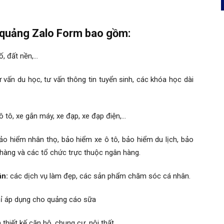
quảng Zalo Form bao gồm:
ố, đất nền,…
 vấn du học, tư vấn thông tin tuyển sinh, các khóa học dài
tô, xe gắn máy, xe đạp, xe đạp điện,…
ảo hiểm nhân thọ, bảo hiểm xe ô tô, bảo hiểm du lịch, bảo
hàng và các tổ chức trực thuộc ngân hàng.
ân:
các dịch vụ làm đẹp, các sản phẩm chăm sóc cá nhân.
ỉ áp dụng cho quảng cáo sữa
 thiết kế căn hộ, chung cư, nội thất.