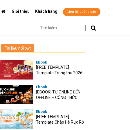
Giới thiệu
Khách hàng
Liên hệ quảng cáo
Tài liệu nổi bật
Ebook
[FREE TEMPLATE]
Template Trung thu 2026
Ebook
[EBOOK] TỪ ONLINE ĐẾN
OFFLINE – CÔNG THỨC
TĂNG TRƯỞNG O2O CHO
RETAIL VIỆT
Ebook
[FREE TEMPLATE]
Template Chào Hè Rực Rỡ
2026