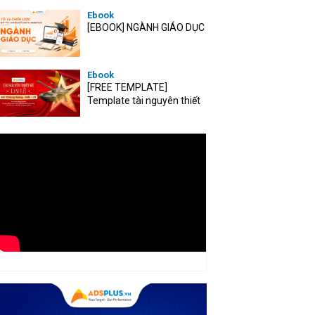
Ebook
[EBOOK] NGÀNH GIÁO DỤC
Ebook
[FREE TEMPLATE]
Template tài nguyên thiết
kế mùa Đại lễ