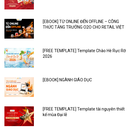
[EBOOK] TỪ ONLINE ĐẾN OFFLINE – CÔNG
THỨC TĂNG TRƯỞNG O2O CHO RETAIL VIỆT
[FREE TEMPLATE] Template Chào Hè Rực Rỡ
2026
[EBOOK] NGÀNH GIÁO DỤC
[FREE TEMPLATE] Template tài nguyên thiết
kế mùa Đại lễ