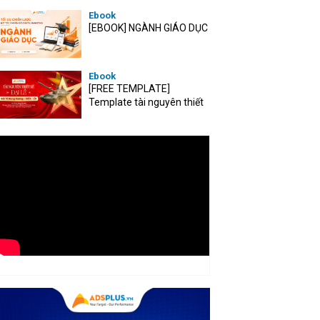
Ebook
[EBOOK] NGÀNH GIÁO DỤC
Ebook
[FREE TEMPLATE]
Template tài nguyên thiết
kế mùa Đại lễ