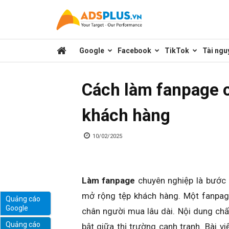
Kênh
Google
Facebook
TikTok
Tài ngu
chia
Cách làm fanpage 
sẻ
khách hàng
kiến
10/02/2025
thức
Làm fanpage
chuyên nghiệp là bước 
mở rộng tệp khách hàng. Một fanpage
Quảng cáo
Google
chân người mua lâu dài. Nội dung chấ
marketing
Quảng cáo
bật giữa thị trường cạnh tranh. Bài v