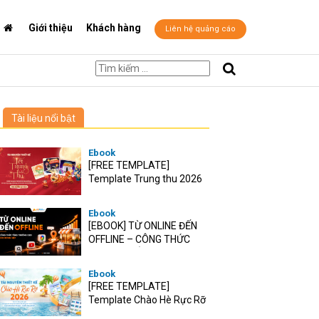
Giới thiệu
Khách hàng
Liên hệ quảng cáo
Tài liệu nổi bật
Ebook
[FREE TEMPLATE]
Template Trung thu 2026
Ebook
[EBOOK] TỪ ONLINE ĐẾN
OFFLINE – CÔNG THỨC
TĂNG TRƯỞNG O2O CHO
RETAIL VIỆT
Ebook
[FREE TEMPLATE]
Template Chào Hè Rực Rỡ
2026