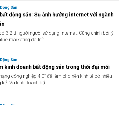
 Động Sản
bất động sản: Sự ảnh hưởng internet với ngành
ản
 có 3.2 tỉ người người sử dụng Internet. Cũng chính bởi lý
ine marketing đã trở...
 Động Sản
m kinh doanh bất động sản trong thời đại mới
ạng công nghiệp 4.0” đã làm cho nền kinh tế có nhiều
 kể. Và kinh doanh bất...
 Động Sản
g web đăng tin hiệu quả dành cho ngành bất
iễn...
web đăng tin miễn phí của ngành bất động sản đang rất