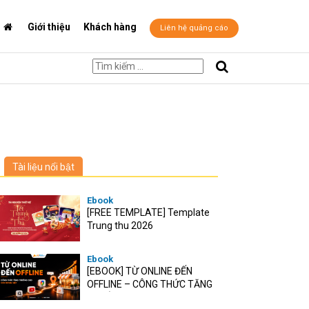
Giới thiệu
Khách hàng
Liên hệ quảng cáo
Tài liệu nổi bật
Ebook
[FREE TEMPLATE] Template
Trung thu 2026
Ebook
[EBOOK] TỪ ONLINE ĐẾN
OFFLINE – CÔNG THỨC TĂNG
TRƯỞNG O2O CHO RETAIL