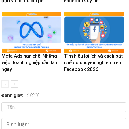
đơn và tối ưu chi phí
Facebook uy tín
Meta Ads hạn chế: Những
Tìm hiểu lợi ích và cách bật
việc doanh nghiệp cần làm
chế độ chuyên nghiệp trên
ngay
Facebook 2026
Đánh giá
*
:
1
2
3
4
5