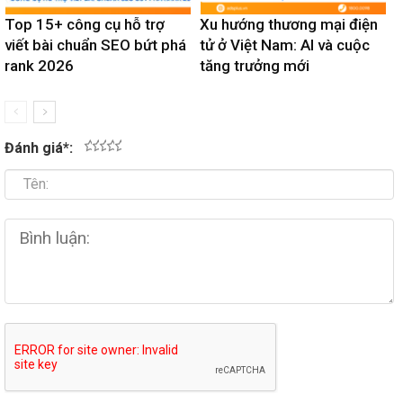
Top 15+ công cụ hỗ trợ
Xu hướng thương mại điện
viết bài chuẩn SEO bứt phá
tử ở Việt Nam: AI và cuộc
rank 2026
tăng trưởng mới
Đánh giá
*
:
1
2
3
4
5