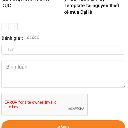
DỤC
Template tài nguyên thiết
kế mùa Đại lễ
Đánh giá
*
:
1
2
3
4
5