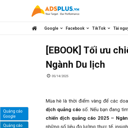
Kênh
Google
Facebook
TikTok
Tài ngu
chia
[EBOOK] Tối ưu chi
sẻ
Ngành Du lịch
kiến
05/14/2025
thức
Mùa hè là thời điểm vàng để các doa
dịch quảng cáo
số. Nếu bạn đang tìm
Quảng cáo
Google
chiến dịch quảng cáo 2025 – Ngàn
marketing
Quảng cáo
những số liệu đo lường thực tế, insig