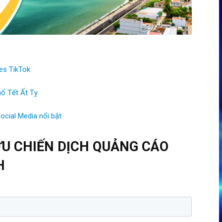
es TikTok
ổ Tết Ất Tỵ
ocial Media nổi bật
ƯU CHIẾN DỊCH QUẢNG CÁO
H