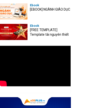
Ebook
[EBOOK] NGÀNH GIÁO DỤC
Ebook
[FREE TEMPLATE]
Template tài nguyên thiết
kế mùa Đại lễ