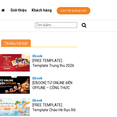
Giới thiệu
Khách hàng
Liên hệ quảng cáo
Tài liệu nổi bật
Ebook
[FREE TEMPLATE]
Template Trung thu 2026
Ebook
[EBOOK] TỪ ONLINE ĐẾN
OFFLINE – CÔNG THỨC
TĂNG TRƯỞNG O2O CHO
RETAIL VIỆT
Ebook
[FREE TEMPLATE]
Template Chào Hè Rực Rỡ
2026