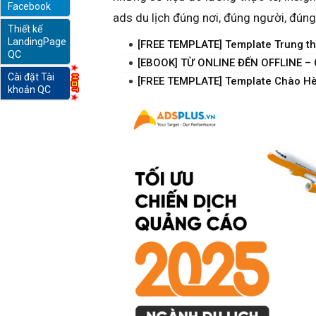
Facebook
ads du lịch đúng nơi, đúng người, đúng
Thiết kế
online
LandingPage
[FREE TEMPLATE] Template Trung t
QC
[EBOOK] TỪ ONLINE ĐẾN OFFLINE 
Cài đặt Tài
[FREE TEMPLATE] Template Chào H
khoản QC