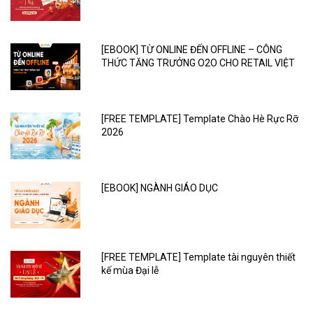
[EBOOK] TỪ ONLINE ĐẾN OFFLINE – CÔNG
THỨC TĂNG TRƯỞNG O2O CHO RETAIL VIỆT
[FREE TEMPLATE] Template Chào Hè Rực Rỡ
2026
[EBOOK] NGÀNH GIÁO DỤC
[FREE TEMPLATE] Template tài nguyên thiết
kế mùa Đại lễ