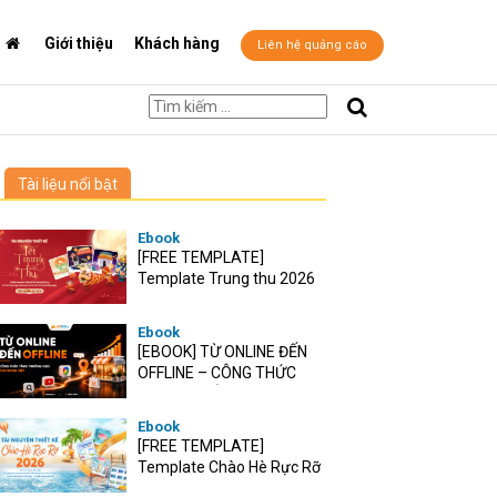
Giới thiệu
Khách hàng
Liên hệ quảng cáo
Tài liệu nổi bật
Ebook
[FREE TEMPLATE]
Template Trung thu 2026
Ebook
[EBOOK] TỪ ONLINE ĐẾN
OFFLINE – CÔNG THỨC
TĂNG TRƯỞNG O2O CHO
RETAIL VIỆT
Ebook
[FREE TEMPLATE]
Template Chào Hè Rực Rỡ
2026