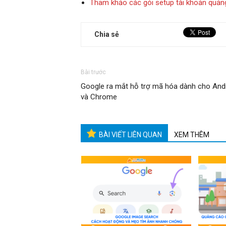
Tham khảo các gói setup tài khoản quản
Chia sẻ
Bài trước
Google ra mắt hỗ trợ mã hóa dành cho And
và Chrome
BÀI VIẾT LIÊN QUAN
XEM THÊM