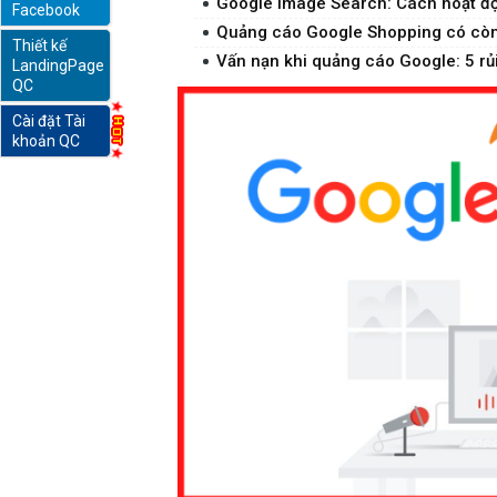
Google Image Search: Cách hoạt đ
Facebook
Quảng cáo Google Shopping có còn 
Thiết kế
online
Vấn nạn khi quảng cáo Google: 5 rủi 
LandingPage
QC
Cài đặt Tài
khoản QC