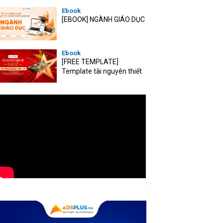
Ebook
[EBOOK] NGÀNH GIÁO DỤC
Ebook
[FREE TEMPLATE]
Template tài nguyên thiết
kế mùa Đại lễ