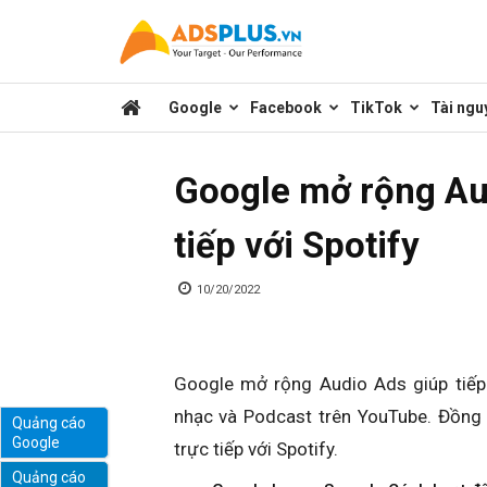
Kênh
Google
Facebook
TikTok
Tài ngu
chia
Google mở rộng Aud
sẻ
tiếp với Spotify
kiến
10/20/2022
thức
Google mở rộng Audio Ads giúp tiếp 
nhạc và Podcast trên YouTube. Đồng 
Quảng cáo
Google
trực tiếp với Spotify.
marketing
Quảng cáo