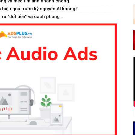
ộng và mẹo tìm ảnh nhanh chóng
hiệu quả trước kỷ nguyên AI không?
ro “đốt tiền” và cách phòng...